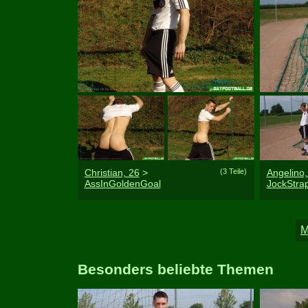
Christian, 26
>
(3 Teile)
Angelino,
AssInGoldenGoal
JockStr
Besonders beliebte Themen