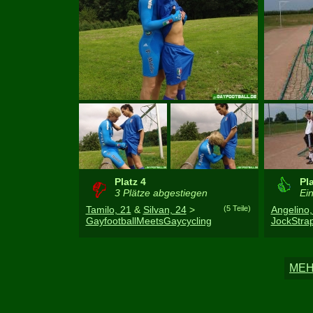
Platz 4
Pla
3 Plätze abgestiegen
Ein
Tamilo, 21
&
Silvan, 24
>
(5 Teile)
Angelino,
GayfootballMeetsGaycycling
JockStr