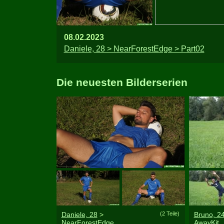
08.02.2023
Daniele, 28 > NearForestEdge > Part02
Die neuesten Bilderserien
Daniele, 28
>
(2 Teile)
Bruno, 2
NearForestEdge
AwayKit