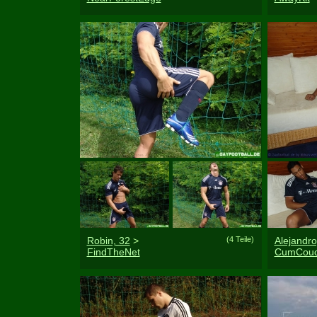
Robin, 32
>
(4 Teile)
Alejandro
FindTheNet
CumCou