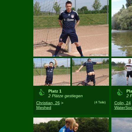
Platz 1
Pla
2 Plätze gestiegen
2 P
Christian, 26
>
(4 Teile)
Colin, 24
Meshed
WaterSoc