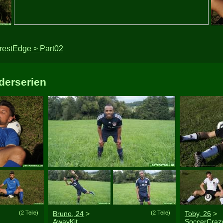
restEdge > Part02
derserien
(2 Teile)
Bruno, 24
>
(2 Teile)
Toby, 26
>
AwayKit
SoccerCraz