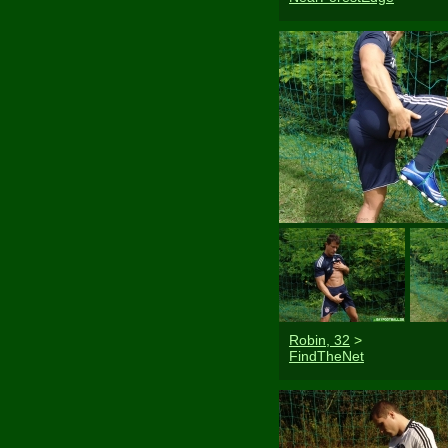
Robin, 32
>
FindTheNet