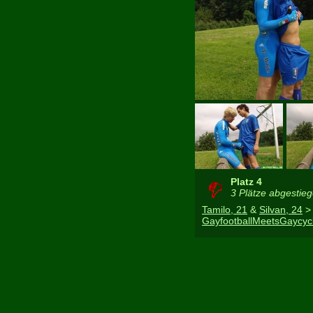
Platz 4
3 Plätze abgestie
Tamilo, 21
&
Silvan, 24
>
GayfootballMeetsGaycyc