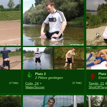
Platz 2
Platz
2 Plätze gestiegen
Einen 
(4 Teile)
Colin, 24
>
(5 Teile)
Tamilo, 21
WaterSoccer
ShotOffTarg