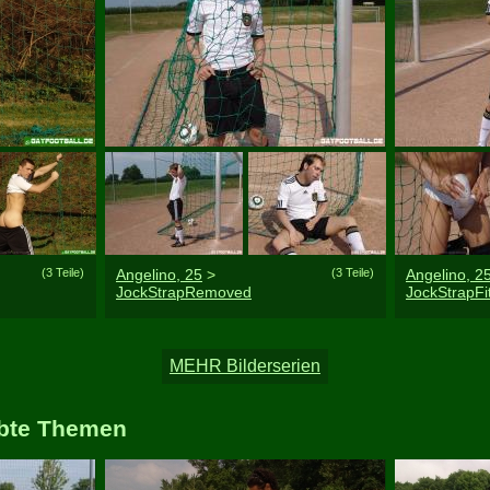
(3 Teile)
Angelino, 25
>
(3 Teile)
Angelino, 2
JockStrapRemoved
JockStrapFi
ebte Themen