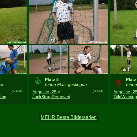
Platz 5
Platz
gen
Einen Platz gestiegen
Einen 
(5 Teile)
Angelino, 25
>
(3 Teile)
Angelino, 2
ling
JockStrapRemoved
TitleWinning