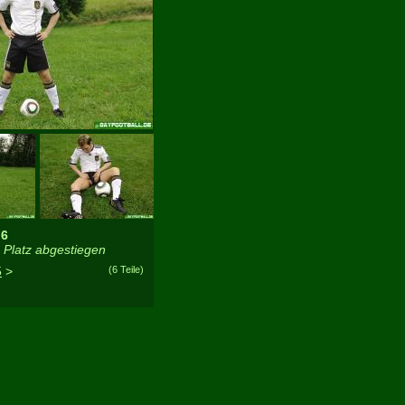
 6
Platz abgestiegen
5
>
(6 Teile)