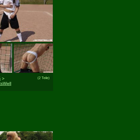
5
>
(2 Teile)
tsWell