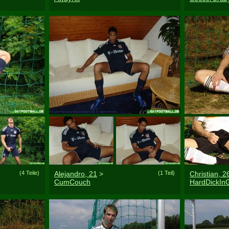
(4 Teile)
Alejandro, 21
>
(1 Teil)
Christian, 2
CumCouch
HardDickIn