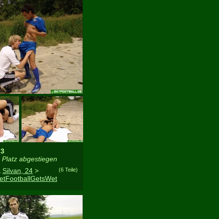
 3
Platz abgestiegen
&
Silvan, 24
>
(6 Teile)
etFootballGetsWet