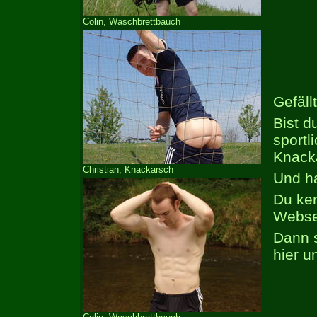
Colin, Waschbrettbauch
Gefäll
Bist d
sportl
Knacka
Christian, Knackarsch
Und ha
Du ken
Webse
Dann 
hier un