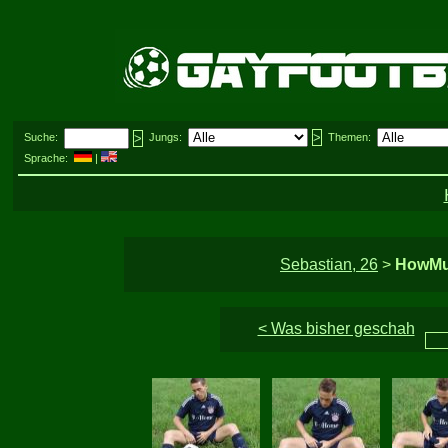
Suche:
Jungs:
Themen:
Sprache:
|
Sebastian, 26
>
HowMu
< Was bisher geschah